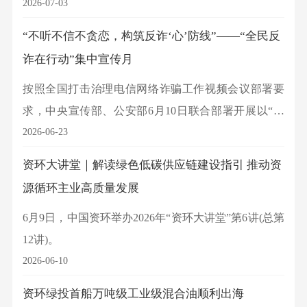
方合作后的首张乐企平台反向发票。
2026-07-03
“不听不信不贪恋，构筑反诈‘心’防线”——“全民反
诈在行动”集中宣传月
按照全国打击治理电信网络诈骗工作视频会议部署要
求，中央宣传部、公安部6月10日联合部署开展以“不
听不信不贪恋，构筑反诈‘心’防线”为主题的“全民反诈
2026-06-23
在行动”集中宣传月活动，进一步加大反诈宣传力度，
资环大讲堂｜解读绿色低碳供应链建设指引 推动资
不断提升群众防骗意识和识骗能力，切实营造全社会
源循环主业高质量发展
反诈浓厚氛围。
6月9日，中国资环举办2026年“资环大讲堂”第6讲(总第
12讲)。
2026-06-10
资环绿投首船万吨级工业级混合油顺利出海