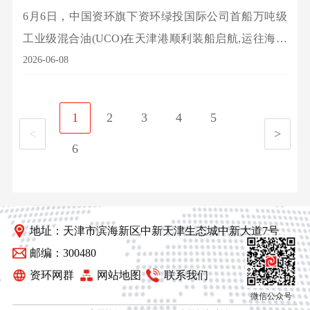
6月6日，中国资环旗下资环绿投国际公司首船万吨级
工业级混合油(UCO)在天津港顺利装船启航,运往海外
市场。此次交易是资环绿投国际公司依托天津港、深
2026-06-08
耕北方再生资源市场的务实举措,也是完善全国产业布
局、拓展海外绿色贸易的重要实践。该批次工业级混
1
2
3
4
5
合油共10296.8吨,是资环绿投国际公司首次实现可持续
<
>
6
燃料超万吨级出口,预计可减少二氧化碳排放超3.6万
吨。
地址：天津市滨海新区中新天津生态城中新大道7号
邮编：300480
资环网群
网站地图
联系我们
微信公众号