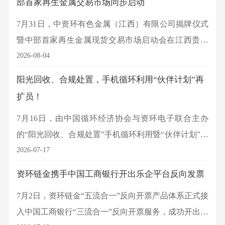
部首家再生金属交易市场同步启动
7月31日，中资环有色金属（江西）有限公司揭牌仪式
暨中部首家再生金属现货交易市场启动会在江西贵溪
成功举办，标志着我国再生有色金属资源回收利用体
2026-08-04
系建设再添重要力量，央地协同推动资源循环产业高
阳光回收、合规处置，手机循环利用“伙伴计划”再
质量发展迈出坚实步伐。鹰潭市委副书记、市长王亚
扩员！
青，集团党委常委、总会计师王伟东等出席活动，并
7月16日，由中国循环经济协会与资环电子联合主办
共同为新公司揭牌。
的“阳光回收、合规处置”手机循环利用暨“伙伴计划”工
作推进会在广东汕头召开。本次会议聚焦产业链协
2026-07-17
同、合规处置与数据安全等关键议题，汇聚政产学研
资环链金携手中国工商银行开出乐企平台反向发票
多方力量，共商产业合作新路径，共绘绿色发展新蓝
7月2日，资环链金“五流合一”反向开票产品体系正式接
图。
入中国工商银行“三流合一”反向开票服务，成功开出双