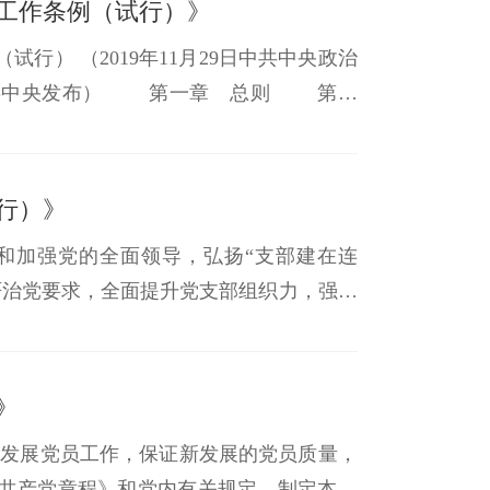
工作条例（试行）》
思想、科学发展观、习近平新时代中国特色
行） （2019年11月29日中共中央政治
 马克思列宁主义揭示了人类社会历史发
0日中共中央发布） 第一章 总则 第一
有强大的生命力。中国共产党人追求的共
色社会主义思想，贯彻落实新时代党的建
充分发展和高度发达的基础上才能实现。
和加强党对国有企业的全面领导，提高国
的历史过程。坚持马克思列宁主义的基本
质量发展，根据《中国共产党章程》和有
行）》
国情的道路，中国的社会主义事业必将取
有企业党组织必须高举中国特色社会主义
要代表的中国共产党人，把马克思列宁主
加强党的全面领导，弘扬“支部建在连
思想、邓小平理论、“三个代表”重要思
合起来，创立了毛泽东思想。毛泽东思想
严治党要求，全面提升党支部组织力，强化
色社会主义思想为指导，坚持党的基本理
，是被实践证明了的关于中国革命和建设
堡垒作用，巩固党长期执政的组织基础，
意识”、坚定“四个自信”、做到“两个维
共产党集体智慧的结晶。在毛泽东思想指
法规，制定本条例。 第二条 党支部是
党要管党、全面从严治党，突出政治功能，
经过长期的反对帝国主义、封建主义、官
本单元，是党在社会基层组织中的战斗堡
》
，推动国有企业深化改革，完善中国特色
主义革命的胜利，建立了人民民主专政的
担负直接教育党员、管理党员、监督党员
创新力、控制力、影响力、抗风险能力，
展党员工作，保证新发展的党员质量，
利地进行了社会主义改造，完成了从新民
服务群众的职责。 第三条 党支部工作
治和组织保证。 第三条 国有企业党组
共产党章程》和党内有关规定，制定本细
主义基本制度，发展了社会主义的经济、