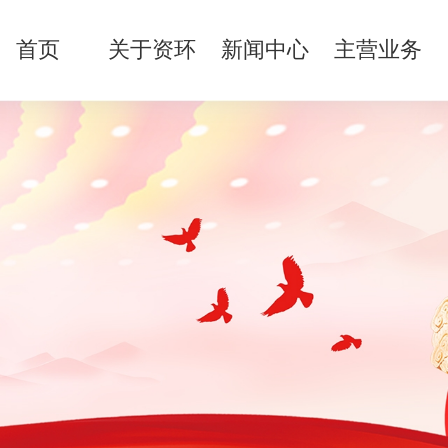
首页
关于资环
新闻中心
主营业务