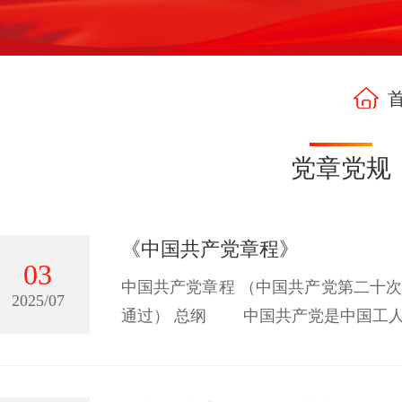
党章党规
《中国共产党章程》
03
中国共产党章程 （中国共产党第二十次全
2025/07
通过） 总纲 中国共产党是中国工人
族的先锋队，是中国特色社会主义事业
要求，代表中国先进文化的前进方向，
高理想和最终目标是实现共产主义。