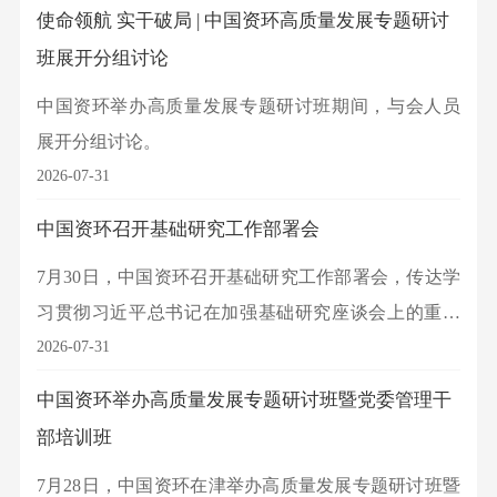
营旗，来自总部及各所属企业的65名新入职大学生正
使命领航 实干破局 | 中国资环高质量发展专题研讨
式踏上资源循环事业的青春征程。
班展开分组讨论
中国资环举办高质量发展专题研讨班期间，与会人员
展开分组讨论。
2026-07-31
中国资环召开基础研究工作部署会
7月30日，中国资环召开基础研究工作部署会，传达学
习贯彻习近平总书记在加强基础研究座谈会上的重要
讲话精神，认真落实国务院国资委中央企业基础研究
2026-07-31
工作部署会有关要求，系统部署集团“十五五”时期基础
中国资环举办高质量发展专题研讨班暨党委管理干
研究重点工作。集团党委副书记、董事、总经理朱建
部培训班
春出席会议并讲话，党委常委、副总经理陈运龙主持
7月28日，中国资环在津举办高质量发展专题研讨班暨
会议，领导班子成员参加会议。