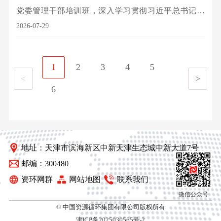
党委管理干部培训班，深入学习贯彻习近平总书记关
于国资国企工作的重要论述精神，认真落实国务院国
2026-07-29
资委中央企业负责人研讨班精神，总结回顾上半年工
作，分析研判当前形势，部署下半年重点任务，动员
1
2
3
4
5
集团上下勇担使命、实干攻坚，全力以赴冲刺年度目
<
>
6
标任务，努力实现“十五五”良好开局。
地址：天津市滨海新区中新天津生态城中新大道7号
邮编：300480
资环网群
网站地图
联系我们
微信公众号
© 中国资源循环集团有限公司版权所有
津ICP备2025030565号-2