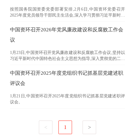
按照国务院国资委党委部署安排,2月6日,中国资环党委召开
2025年度党员领导干部民主生活会,深入学习贯彻习近平新时代
中国特色社会主义思想,全面贯彻落实党的二十届四中全会精
神,以打攻坚战、持久战的决心和恒心,锲而不舍落实中央八项
中国资环召开2026年党风廉政建设和反腐败工作会
规定精神,推进作风建设常态化长效化,以优良作风凝心聚力、
真抓实干,奋力开创中国式现代化建设新局面。中国资环党委副
议
书记、董事、总经理朱建春主持会议,集团领导班子成员参加会
议。
1月23日,中国资环召开党风廉政建设和反腐败工作会议,坚持以
习近平新时代中国特色社会主义思想为指导,深入贯彻党的二十
大和二十届历次全会精神,学习贯彻习近平总书记在二十届中央
纪委五次全会上的重要讲话和全会精神,全面落实国务院国资委
中国资环召开2025年度党组织书记抓基层党建述职
2026年党风廉政建设和反腐败工作会议精神,总结2025年党风廉
政建设和反腐败工作,部署2026年任务,坚定不移推进全面从严
评议会
治党向纵深发展,为“十五五”开好局、起好步提供坚强保障。
1月21日,中国资环召开2025年度党组织书记抓基层党建述职评
议会。
<
1
>