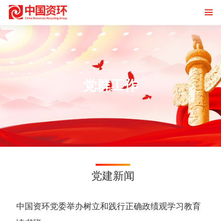
党群工作
党建新闻
中国资环党委举办树立和践行正确政绩观学习教育