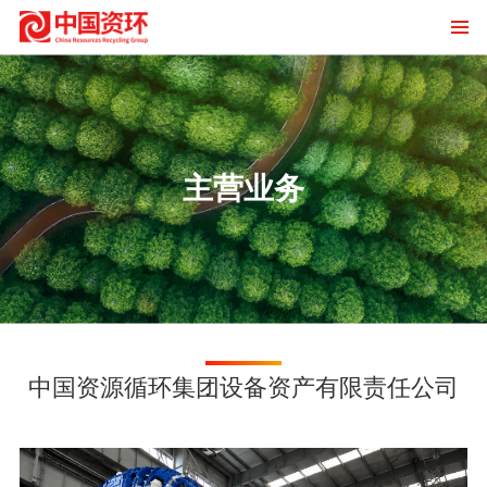
主营业务
中国资源循环集团设备资产有限责任公司