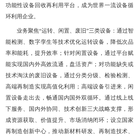
功能性设备回收再利用平台，成为世界一流设备循
环利用企业。
业务聚焦“运转、闲置、废旧”三类设备：通过智
能检测、数字孪生等技术优化运转设备，降低次品
率和能耗，提升效率；针对闲置设备，通过平台赋
能实现国内外高效流通，盘活资产；对功能缺失或
技术淘汰的废旧设备，通过分类分级、检验检测、
高端再制造实现高值化利用；高端设备引进来，闲
置设备走出去，畅通国内国外双循环。通过线上线
下服务、国内外协同、技术创新三大战略支撑，形
成资源获取、价值提升、市场消纳闭环；设立国家
再制造创新中心，推动新材料研发、再制造技术、