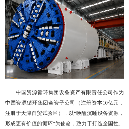
中国资源循环集团设备资产有限责任公司作为
中国资源循环集团全资子公司（注册资本10亿元，
注册于天津自贸试验区），以
“
唤醒沉睡设备资源，
形成更有价值的循环
”
为使命，致力于打造全国性、