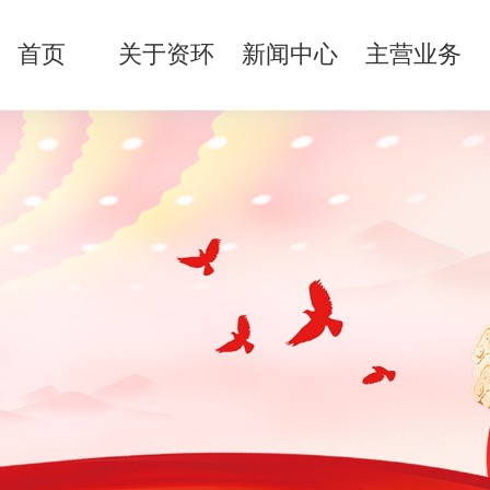
首页
关于资环
新闻中心
主营业务