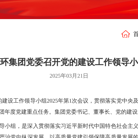
环集团党委召开党的建设工作领导小
2025年03月21日
建设工作领导小组2025年第1次会议，贯彻落实党中央
署集团年度党建重点任务。集团党委书记、董事长、党的建
小组，是深入贯彻落实习近平新时代中国特色社会主义
严治党向纵深发展、以高质量党建引领保障高质量发展